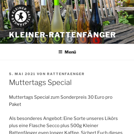
Zum
Inhalt
springen
KLEINER-RATTENFÄNGER
Menü
VERÖFFENTLICHT
5. MAI 2021
VON
RATTENFAENGER
AM
Muttertags Special
Muttertags Special zum Sonderpreis 30 Euro pro
Paket
Als besonderes Angebot: Eine Sorte unseres Likörs
plus eine Flasche Secco plus 500g Kleiner
Rattenfänger even longer Kaffee. Sichert Euch dieses