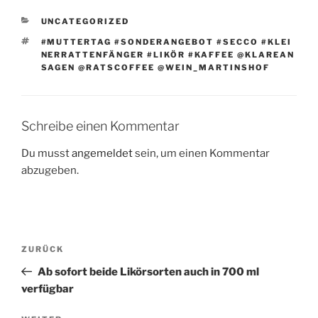
KATEGORIEN
UNCATEGORIZED
SCHLAGWÖRTER
#MUTTERTAG #SONDERANGEBOT #SECCO #KLEI
NERRATTENFÄNGER #LIKÖR #KAFFEE @KLAREAN
SAGEN @RATSCOFFEE @WEIN_MARTINSHOF
Schreibe einen Kommentar
Du musst
angemeldet
sein, um einen Kommentar
abzugeben.
Beitragsnavigation
Vorheriger
ZURÜCK
Beitrag
Ab sofort beide Likörsorten auch in 700 ml
verfügbar