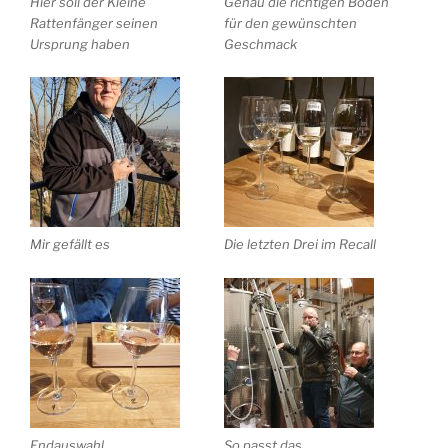
Hier soll der Kleine
Genau die richtigen Böden
Rattenfänger seinen
für den gewünschten
Ursprung haben
Geschmack
Mir gefällt es
Die letzten Drei im Recall
Endauswahl
So passt das