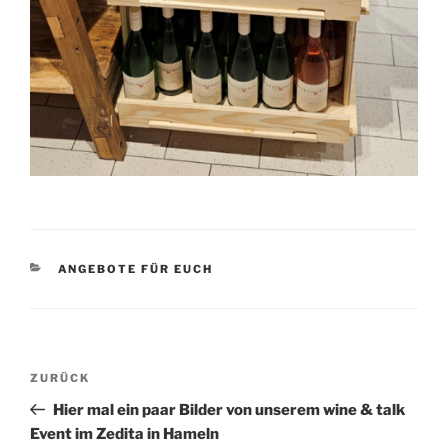
KATEGORIEN
ANGEBOTE FÜR EUCH
Beitragsnavigation
Vorheriger
ZURÜCK
Beitrag
Hier mal ein paar Bilder von unserem wine & talk
Event im Zedita in Hameln