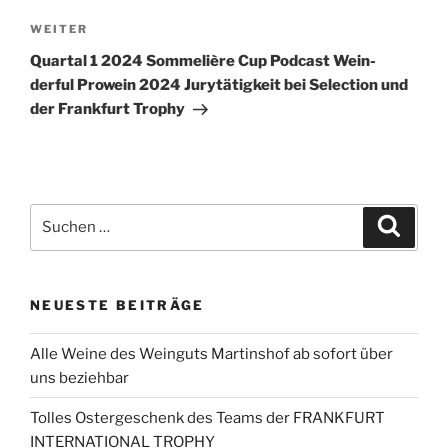
Nächster
WEITER
Beitrag
Quartal 1 2024 Sommelière Cup Podcast Wein-
derful Prowein 2024 Jurytätigkeit bei Selection und
der Frankfurt Trophy
Suchen
Suche
nach:
NEUESTE BEITRÄGE
Alle Weine des Weinguts Martinshof ab sofort über
uns beziehbar
Tolles Ostergeschenk des Teams der FRANKFURT
INTERNATIONAL TROPHY