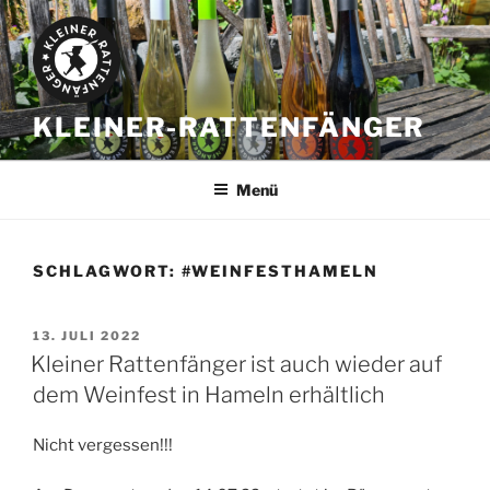
Zum
Inhalt
springen
KLEINER-RATTENFÄNGER
Menü
SCHLAGWORT:
#WEINFESTHAMELN
VERÖFFENTLICHT
13. JULI 2022
AM
Kleiner Rattenfänger ist auch wieder auf
dem Weinfest in Hameln erhältlich
Nicht vergessen!!!