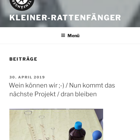
KLEINER-RATTENFÄNGER
Menü
BEITRÄGE
VERÖFFENTLICHT
30. APRIL 2019
AM
Wein können wir ;-) / Nun kommt das
nächste Projekt / dran bleiben