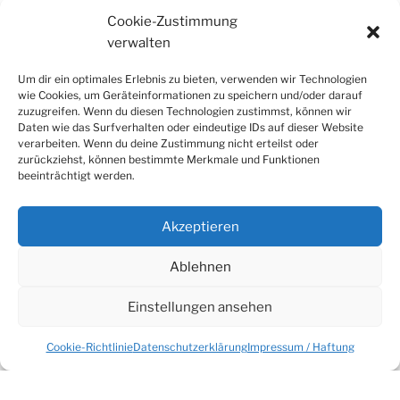
Cookie-Zustimmung
verwalten
Um dir ein optimales Erlebnis zu bieten, verwenden wir Technologien
wie Cookies, um Geräteinformationen zu speichern und/oder darauf
zuzugreifen. Wenn du diesen Technologien zustimmst, können wir
Daten wie das Surfverhalten oder eindeutige IDs auf dieser Website
verarbeiten. Wenn du deine Zustimmung nicht erteilst oder
zurückziehst, können bestimmte Merkmale und Funktionen
beeinträchtigt werden.
VERÖFFENTLICHT
6. APRIL 2019
AM
Verkauf startet JETZT!
Akzeptieren
Nach der positiven Resonanz beim Dämmerschoppen
Ablehnen
und der Begeisterung der diversen Tester geht der
„Kleine Rattenfänger“ nun an den Markt.
Einstellungen ansehen
Ab SOFORT 06.04.2019 können die beiden Sorten
Cookie-Richtlinie
Datenschutzerklärung
Impressum / Haftung
WEISS und ROSÉ zunächst nur in der Prinzenstr. 12 in
Hameln erworben werden.